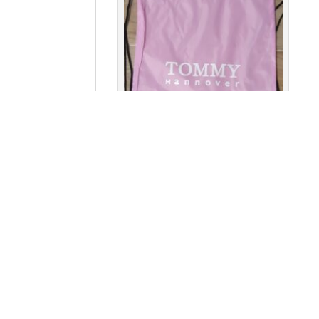
mochila nylon
mochila
Related products